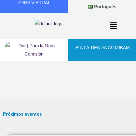
ZONA VIRTUAL
Ir
Português
al
contenido
IR A LA TIENDA COMIBAM
Próximos eventos